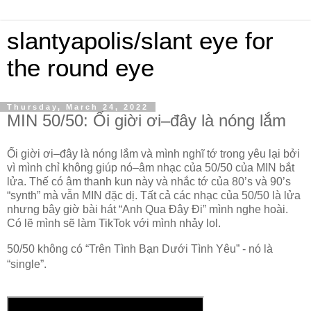
slantyapolis/slant eye for
the round eye
Thursday, March 24, 2022
MIN 50/50: Ối giời ơi–đây là nóng lắm
Ối giời ơi–đây là nóng lắm và mình nghĩ tớ trong yêu lại bởi 
vì mình chỉ không giúp nó–âm nhạc của 50/50 của MIN bắt 
lửa. Thế có âm thanh kun này và nhắc tớ của 80’s và 90’s 
“synth” mà vẫn MIN đặc dị. Tất cả các nhạc của 50/50 là lửa 
nhưng bây giờ bài hát “Anh Qua Đây Đi” mình nghe hoài. 
Có lẽ mình sẽ làm TikTok với mình nhảy lol.
50/50 không có “Trên Tình Bạn Dưới Tình Yêu” - nó là 
“single”.