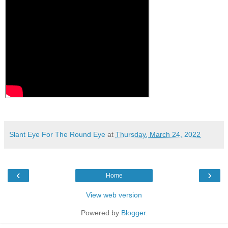
Slant Eye For The Round Eye
at
Thursday, March 24, 2022
‹
›
Home
View web version
Powered by
Blogger
.